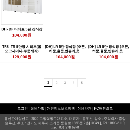
DH- DF 디에프 5단 장식장
104,000원
TFS- TR 5단장 시리즈(올
[DH] LR 5단 장식장 (오픈,
[DH] LR 5단 장식장 (오픈,
오크샤머니-주문제작)
하문,올문,반유리,옷..
하문,올문,반유리,옷..
129,000원
104,000원
104,000원
1
2
3
4
5
로그인
|
회원가입
|
개인정보보호정책
|
이용약관
|
PC버젼으로
통신판매업신고 : 2020-고양덕양구2311호, 대표자 : 윤우선, 상호 : 주식회사 중앙
솔루션, 주소 : 경기도 파주시 조리읍 등원로 186B동 2층[10949 ], Tel : 1800-6110,
Fax : 031-978-6970