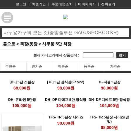
로그인
|
회원가입
|
주문배송조회
|
마이페이지
|
전화걸기
홈으로
>
책장/옷장
>
사무용 5단 책장
현재 카테고리에서 상품검색 :
찾기
추천순
인기순
이름순
등록순
가격순
[DF] 5단 스틸장
[TF] 5단 장식장(9color)
TF-디셀 5단장
68,000원
98,000원
98,000원
DH- 유라인 5단장
DH- DF 디에프 5단 장식장
DH- DF 디에프 5단 장식장
105,000원
104,000원
104,000원
TFS- TR 5단장 시리즈
TFS- TR 5단장 시리즈(망
펄)
98,000원
98,000원