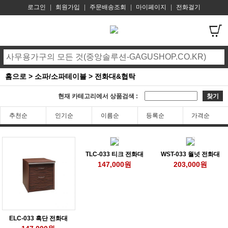
로그인
|
회원가입
|
주문배송조회
|
마이페이지
|
전화걸기
홈으로
>
소파/소파테이블
>
전화대&협탁
현재 카테고리에서 상품검색 :
찾기
추천순
인기순
이름순
등록순
가격순
TLC-033 티크 전화대
WST-033 월넛 전화대
147,000원
203,000원
ELC-033 흑단 전화대