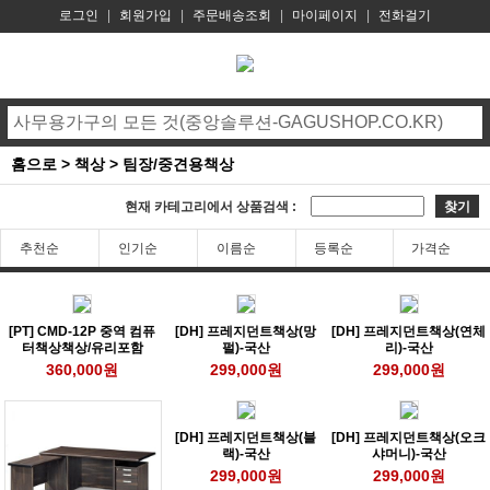
로그인
|
회원가입
|
주문배송조회
|
마이페이지
|
전화걸기
홈으로
>
책상
>
팀장/중견용책상
현재 카테고리에서 상품검색 :
찾기
추천순
인기순
이름순
등록순
가격순
[PT] CMD-12P 중역 컴퓨
[DH] 프레지던트책상(망
[DH] 프레지던트책상(연체
터책상책상/유리포함
펄)-국산
리)-국산
360,000원
299,000원
299,000원
[DH] 프레지던트책상(블
[DH] 프레지던트책상(오크
랙)-국산
샤머니)-국산
299,000원
299,000원