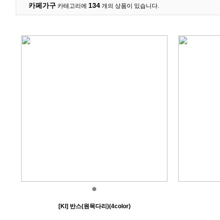
카페가구
134
카테고리에
개의 상품이 있습니다.
[KI] 반스(원목다리)(4color)