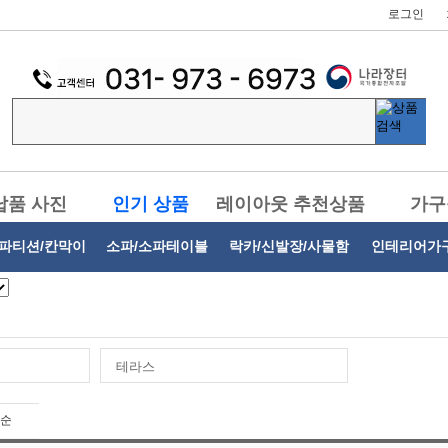
로그인
납품 사진
인기 상품
레이아웃 추천상품
가구
파티션/칸막이
소파/소파테이블
락카/신발장/사물함
인테리어가
테라스
순