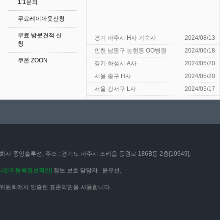
1:1문의
무료레이아웃신청
무료 방문견적 신
경기 파주시 H사 기숙사
2024/08/13
청
인천 남동구 논현동 OO병원
2024/06/18
쿠폰 ZOON
경기 화성시 A사
2024/05/20
서울 중구 H사
2024/05/20
서울 강서구 L사
2024/05/17
회사 중앙솔루션, 주소 : 경기도 파주시 조리읍 등원로 186B동 2층[10949],
[사업자등록정보확인]
정보 보호 담당자 : 윤우선,
 위원회에서 인증한 표준약관을 사용합니다.