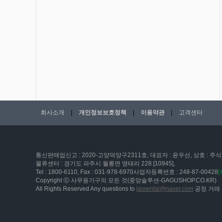
회사소개
|
개인정보보호정책
|
이용약관
|
고객센터
통신판매업신고 : 2020-고양덕양구2311호, 대표자 : 윤우선, 상호 : 주식
물류센터 : 경기도 파주시 월롱면 영태리 228 [10945],
Tel : 1800-6110, Fax : 031-978-6970사업자등록번호 : 248-87-00428
Copyright ⓒ 사무용가구의 모든 것(중앙솔루션-GAGUSHOP.CO.KR)
All Rights Reserved Any questions to
jasrental@naver.com
공정 거래