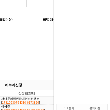
(팔걸이형)
HFC-3865 메뉴 플라스틱 의자
23,000원
에누리신청
신청인[코드]
날짜
진행상황
서대문뇌병변장애인비전센터
[2026/06/10]
[
1781053075-DE0-6173826
]
이상준
[2026/02/27]
1:1 문의
공지사항