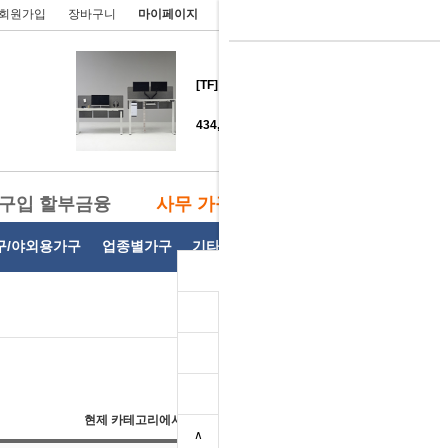
회원가입
장바구니
마이페이지
주문/배송조회
고객센터
[TF] 모션데스크
434,000 원
DH- DF 디에프 원형테이블 삼각
다리
구입 할부금융
사무 가구 렌탈
162,000 원
구/야외용가구
업종별가구
기타사무용가구
개인결제
DH- DF 디에프책상 (국산/다크다
리)
100,000 원
DH- DF 디에프 회의용 원형테이
블
현제 카테고리에서 상품검색 :
찾기
99,000 원
∧