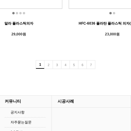
말라 플라스틱의자
HFC-6036 플라탄 플라스틱 의자
29,000원
23,000원
1
2
3
4
5
6
7
커뮤니티
시공사례
공지사항
자주묻는질문