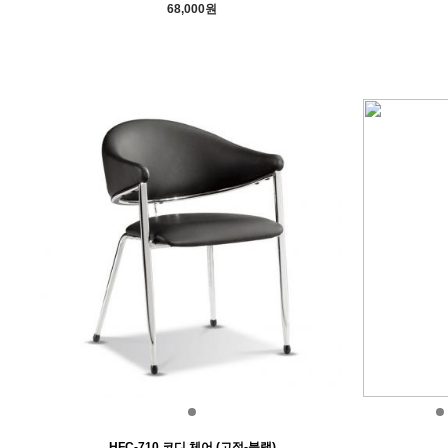
68,000원
HFC-710 코디 체어 (고정-블랙)