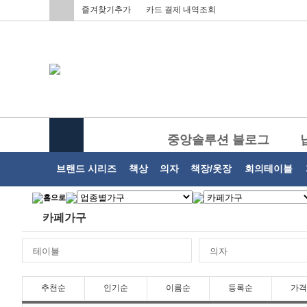
즐겨찾기추가
카드 결제 내역조회
중앙솔루션 블로그
브랜드 시리즈
책상
의자
책장/옷장
회의테이블
카페가구
테이블
의자
추천순
인기순
이름순
등록순
가격