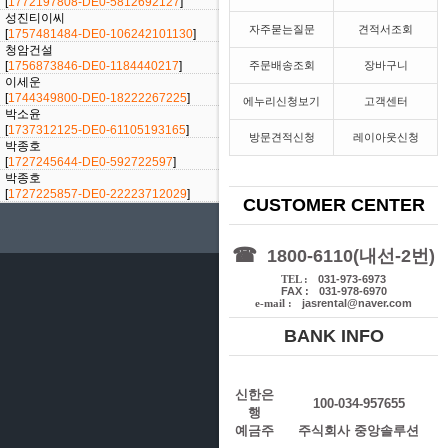
[
1772197808-DE0-5812692127
]
성진티이씨
[2025/09/10]
자주묻는질문
견적서조회
[
1757481484-DE0-106242101130
]
청암건설
[2025/09/03]
[
1756873846-DE0-1184440217
]
주문배송조회
장바구니
이세운
[2025/04/11]
[
1744349800-DE0-18222267225
]
에누리신청보기
고객센터
박소윤
[2025/01/20]
[
1737312125-DE0-61105193165
]
방문견적신청
레이아웃신청
박종호
[2024/09/25]
[
1727245644-DE0-592722597
]
박종호
[2024/09/25]
[
1727225857-DE0-22223712029
]
CUSTOMER CENTER
전시장 오시는 길
☎
1800-6110(내선-2번)
TEL :
031-973-6973
FAX :
031-978-6970
e-mail :
jasrental@naver.com
BANK INFO
신한은
100-034-957655
행
예금주
주식회사 중앙솔루션