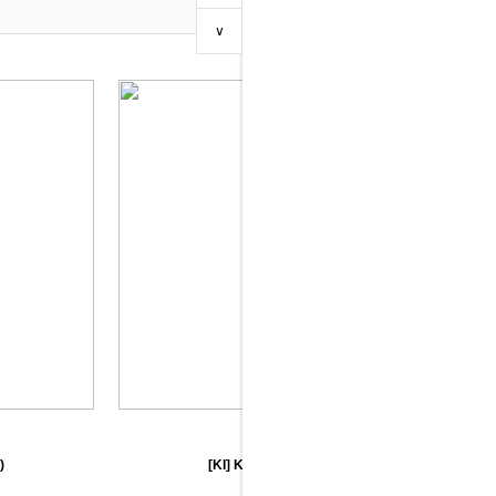
상품진열수 :
∨
DH- P-DF 피디에프 장식장
176,000 원
)
[KI] K200 무패드(7color)