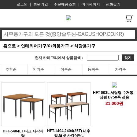
로그인
|
회원가입
|
주문배송조회
|
마이페이지
|
전화걸기
홈으로
>
인테리어가구/야외용가구
>
식당용가구
현재 카테고리에서 상품검색 :
찾기
추천순
인기순
이름순
등록순
가격순
HFT-003L 서랍형 수저통 -
상판 D750폭 전용
21,000원
HFT-1404,2404(25T) 내추
HFT-5404LT 티크 사각식
럴,월넛 사각식탁..
탁